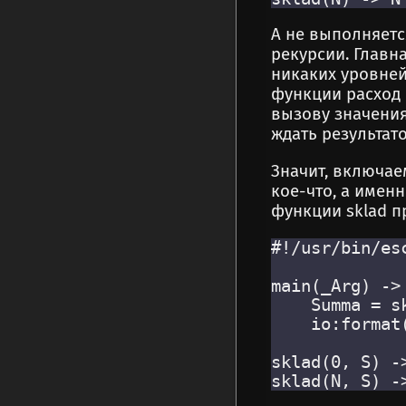
А не выполняется
рекурсии. Главн
никаких уровней
функции расход п
вызову значения
ждать результат
Значит, включае
кое-что, а имен
функции sklad п
#!/usr/bin/esc
main(_Arg) ->

    Summa = s
    io:format(
sklad(0, S) ->