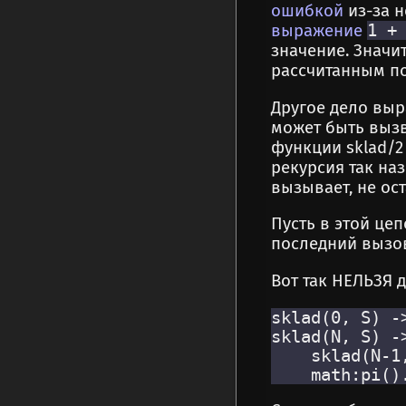
ошибкой
из-за н
выражение
1 +
значение. Значи
рассчитанным по
Другое дело вы
может быть вызв
функции sklad/2
рекурсия так на
вызывает, не ос
Пусть в этой це
последний вызов
Вот так НЕЛЬЗЯ д
sklad(0, S) ->
sklad(N, S) ->
    sklad(N-1,