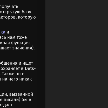
получать
 открытую базу
акторов, которую
ика
и
сь нам тоже
ивная функция
ащает значения),
общения и ищет
сохраняет в Dets-
. Также он в
 на него никак
ации, вызванной
е писали) бы в
оздаёт