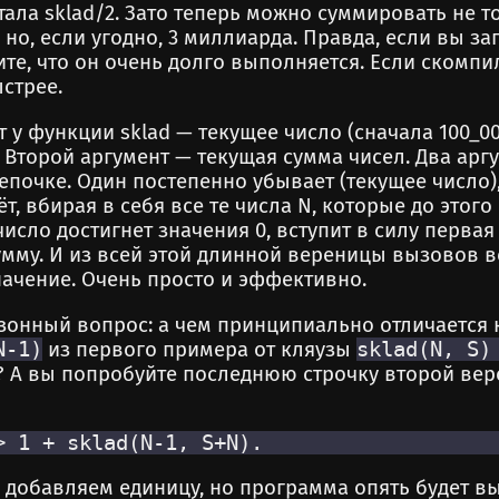
стала sklad/2. Зато теперь можно суммировать не т
, но, если угодно, 3 миллиарда. Правда, если вы за
ите, что он очень долго выполняется. Если скомпи
стрее.
 у функции sklad — текущее число (сначала 100_00
). Второй аргумент — текущая сумма чисел. Два арг
епочке. Один постепенно убывает (текущее число)
т, вбирая в себя все те числа N, которые до этого
число достигнет значения 0, вступит в силу перва
умму. И из всей этой длинной вереницы вызовов 
начение. Очень просто и эффективно.
зонный вопрос: а чем принципиально отличается 
N-1)
из первого примера от кляузы
sklad(N, S)
? А вы попробуйте последнюю строчку второй ве
 добавляем единицу, но программа опять будет вы