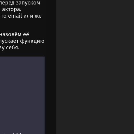
 перед запуском
 актора.
то email или же
назовём её
запускает функцию
му себя.