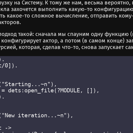
узку на Систему. К тому же нам, весьма вероятно,
кла захочется выполнить какую-то конфигурацию
ть какое-то сложное вычисление, отправить кому-
акторов.
одход такой: сначала мы спауним одну функцию (
то конфигурирует актор, а потом (в самом конце) 
рсией, которая, сделав что-то, снова запускает са
.

/0]).

"Starting...~n"),

 = dets:open_file(?MODULE, []),

.

("New iteration...~n"),

 ->
