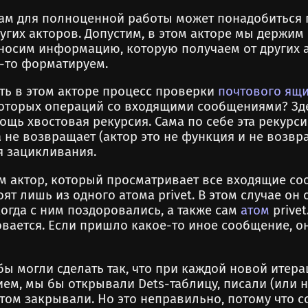
ам для полноценной работы может понадобиться 
угих акторов. Допустим, в этом акторе мы держим
аносим информацию, которую получаем от других 
-то форматируем.
ть в этом акторе процесс проверки
почтового ящ
оторых операций со входящими сообщениями? Зде
ощь хвостовая рекурсия. Сама по себе эта рекурс
а не возвращает (актор это не функция и не возвр
я зацикливания.
м актор, который просматривает все входящие со
оят лишь из одного атома privet. В этом случае он 
 когда с ним поздоровались, а также сам
атом
privet
овается. Если пришло какое-то иное сообщение, он
бы могли сделать так, что при каждой новой итер
м, мы бы открывали Dets-таблицу, писали (или н
отом закрывали. Но это неправильно, потому что с