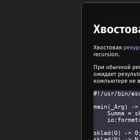
Хвостов
Хвостовая
рекур
recursion.
При обычной ре
ожидает результ
компьютере не 
#!/usr/bin/esc
main(_Arg) ->

    Summa = sk
    io:format(
sklad(0) -> 0;