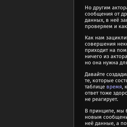
Но другим актор
сообщения от др
данных, в неё з
проверяем и как
Как нам зацикли
совершения нек
приходит на пом
ничего из актор
но она нужна дл
Давайте создади
те, которые сост
таблице
время
,
ответ тоже здор
не реагирует.
В принципе, мы 
новым сообщение
неё данные, а п