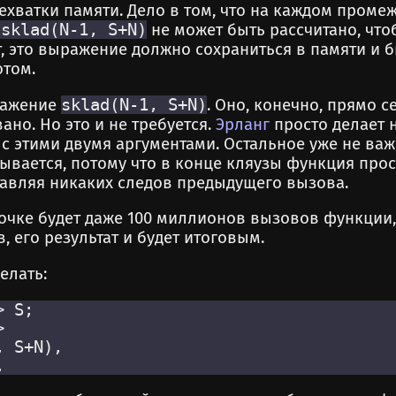
ехватки памяти. Дело в том, что на каждом проме
 sklad(N-1, S+N)
не может быть рассчитано, что
т, это выражение должно сохраниться в памяти и 
том.
ражение
sklad(N-1, S+N)
. Оно, конечно, прямо с
ано. Но это и не требуется.
Эрланг
просто делает 
 с этими двумя аргументами. Остальное уже не важ
зывается, потому что в конце кляузы функция прос
тавляя никаких следов предыдущего вызова.
почке будет даже 100 миллионов вызовов функции,
, его результат и будет итоговым.
елать:
 S;



 S+N),
