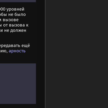
000 уровней
тобы не было
м вызове
ы от вызова к
и не должен
передавать ещё
нию,
арность