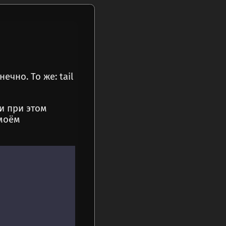
чно. То же: tail
и при этом
 моём