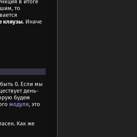
ункция в итоге
шим, то
вается
е кляузы
. Иначе
быть 0. Если мы
ествует день-
орую будем
гого
модуля
, это
пасен. Как же