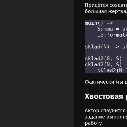
Придётся созда
большая жертва
main() ->

    Summa = sk
    io:format(
sklad(N) -> sk
sklad2(0, S) -
sklad2(N, S) -
Фактически мы д
Хвостовая 
Актор спаунится
задание выполня
работу.