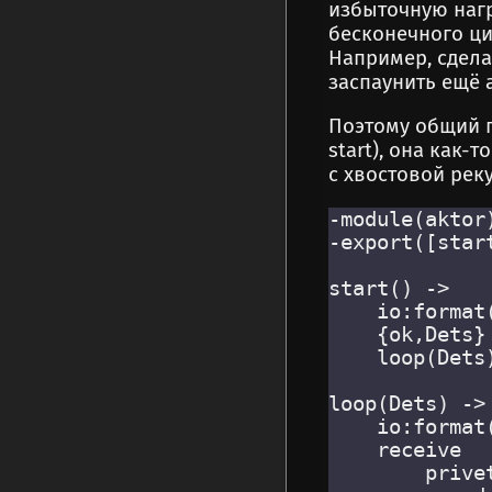
избыточную нагр
бесконечного ци
Например, сдела
заспаунить ещё 
Поэтому общий п
start), она как-
с хвостовой реку
-module(aktor)
-export([start
start() -> 

    io:format(
    {ok,Dets}
    loop(Dets)
loop(Dets) ->

    io:format
    receive

        privet