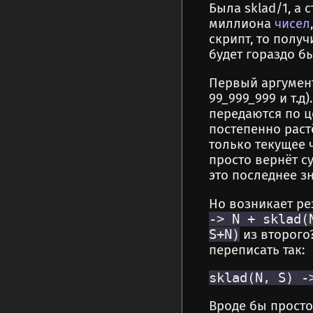
Была sklad/1, а 
миллиона
чисел
скрипт, то получ
будет гораздо бы
Первый аргумент
99_999_999 и т.д
передаются по ц
постепенно растё
только текущее 
просто вернёт с
это последнее з
Но возникает ре
-> N + sklad(
S+N)
из второго
переписать так:
Вроде бы просто