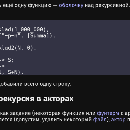
ть ещё одну функцию —
оболочку
над рекурсивной. 
.
lad(1_000_000),

"~p~n", [Summa]).

lad2(N, 0).

> S;

>

обавили всего одну строку.
рекурсия в акторах
 как задание (некоторая функция или
фунтерм
с а
ется (допустим, удалить некоторый
файл
),
актор
п