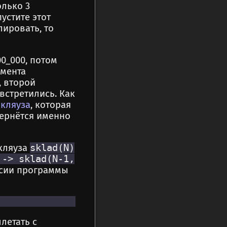
олько 3
пустите этот
лировать, то
0_000, потом
умента
, второй
 встретились. Как
я
кляуза
, которая
вернётся именно
кляуза
sklad(N)
 -> sklad(N-1,
рсии программы
летать с