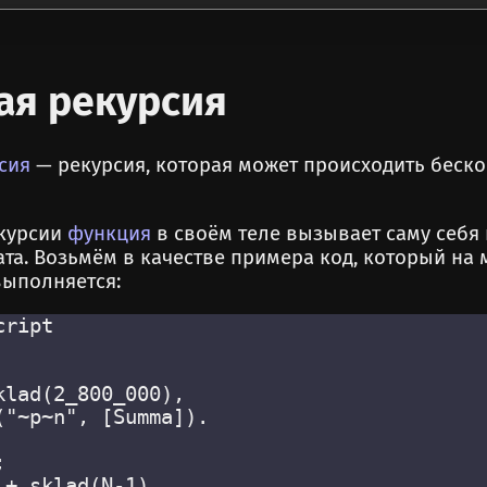
ая рекурсия
сия
— рекурсия, которая может происходить бесконе
курсии
функция
в своём теле вызывает саму себя 
ата. Возьмём в качестве примера код, который на
выполняется:
ript

lad(2_800_000),

"~p~n", [Summa]).


